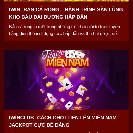
IWIN: BẮN CÁ RỒNG – HÀNH TRÌNH SĂN LÙNG
KHO BÁU ĐẠI DƯƠNG HẤP DẪN
Bắn cá rồng là một trong những trò chơi giải trí trực tuyến
bằng điện thoại di động cực hấp dẫn và thu hút được số
lượng lớn người tham gia mỗi ngày. Cách thức săn bắt khá
đơn giản mà lại có cơ hội trúng thưởng cao thì không có lý
do gì mà […]
IWINCLUB: CÁCH CHƠI TIẾN LÊN MIỀN NAM
JACKPOT CỰC DỄ DÀNG