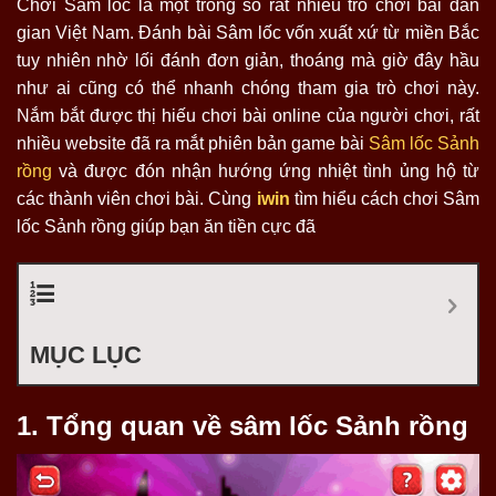
Chơi Sâm lốc là một trong số rất nhiều trò chơi bài dân
gian Việt Nam. Đánh bài Sâm lốc vốn xuất xứ từ miền Bắc
tuy nhiên nhờ lối đánh đơn giản, thoáng mà giờ đây hầu
như ai cũng có thể nhanh chóng tham gia trò chơi này.
Nắm bắt được thị hiếu chơi bài online của người chơi, rất
nhiều website đã ra mắt phiên bản game bài
Sâm lốc Sảnh
rồng
và được đón nhận hướng ứng nhiệt tình ủng hộ từ
các thành viên chơi bài. Cùng
iwin
tìm hiểu cách chơi Sâm
lốc Sảnh rồng giúp bạn ăn tiền cực đã
MỤC LỤC
1. Tổng quan về sâm lốc Sảnh rồng