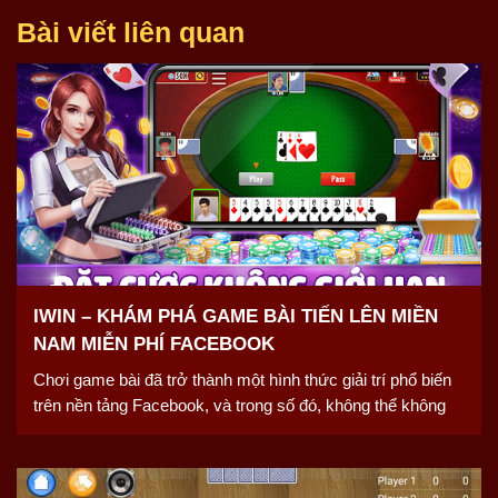
Bài viết liên quan
IWIN – KHÁM PHÁ GAME BÀI TIẾN LÊN MIỀN
NAM MIỄN PHÍ FACEBOOK
Chơi game bài đã trở thành một hình thức giải trí phổ biến
trên nền tảng Facebook, và trong số đó, không thể không
nhắc đến trò chơi hấp dẫn game bài tiến lên miền nam
facebook. Đây không chỉ là một sự kết hợp tuyệt vời giữa
giải đố tư duy và may mắn, […]