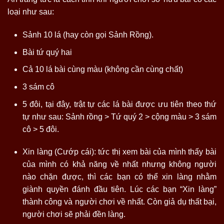
loại như sau:
Sảnh 10 lá (hay còn gọi Sảnh Rồng).
Bài tứ quý hai
Cả 10 lá bài cùng màu (không cần cùng chất)
3 sám cô
5 đôi, tại đây, trật tự các lá bài được ưu tiên theo thứ
tự như sau: Sảnh rồng > Tứ quý 2 > cộng màu > 3 sám
cô > 5 đôi.
Xin làng (Cướp cái): tức thị xem bài của mình thấy bài
của mình có khả năng về nhất nhưng không người
nào chặn được, thì các bạn có thể xin làng nhằm
giành quyền đánh đầu tiên. Lúc các bạn “Xin làng”
thành công và người chơi về nhất. Còn giả dụ thất bại,
người chơi sẽ phải đền làng.