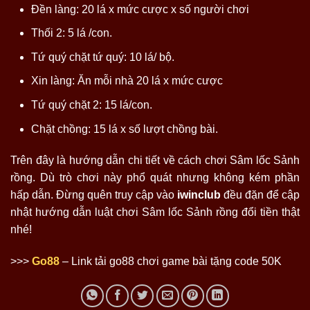
Đền làng: 20 lá x mức cược x số người chơi
Thối 2: 5 lá /con.
Tứ quý chặt tứ quý: 10 lá/ bộ.
Xin làng: Ăn mỗi nhà 20 lá x mức cược
Tứ quý chặt 2: 15 lá/con.
Chặt chồng: 15 lá x số lượt chồng bài.
Trên đây là hướng dẫn chi tiết về cách chơi Sâm lốc Sảnh
rồng. Dù trò chơi này phổ quát nhưng không kém phần
hấp dẫn. Đừng quên truy cập vào
iwinclub
đều đặn để cập
nhật hướng dẫn luật chơi Sâm lốc Sảnh rồng đổi tiền thật
nhé!
>>>
Go88
– Link tải go88 chơi game bài tặng code 50K