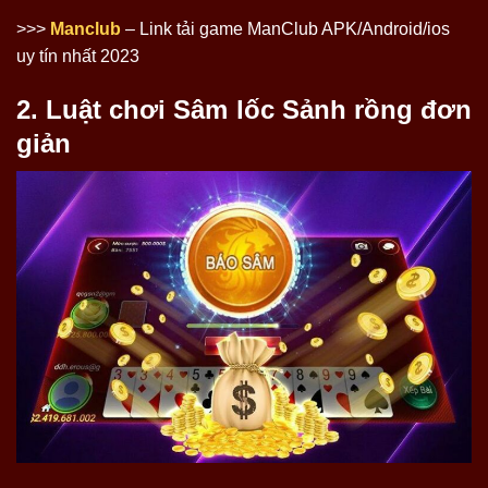
>>>
Manclub
– Link tải game ManClub APK/Android/ios
uy tín nhất 2023
2. Luật chơi Sâm lốc Sảnh rồng đơn
giản