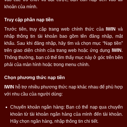
khoản của mình.
Truy cập phần nạp tiền
Trước tiên, truy cập trang web chính thức của
IWIN
và
nhập thông tin tài khoản bao gồm tên đăng nhập, mật
khẩu. Sau khi đăng nhập, hãy tìm và chọn mục “Nạp tiền”
trên giao diện chính của trang web hoặc ứng dụng
IWIN
.
Thông thường, bạn có thể tìm thấy mục này ở góc trên bên
phải của màn hình hoặc trong menu chính.
Chọn phương thức nạp tiền
IWIN
hỗ trợ nhiều phương thức nạp khác nhau để phù hợp
với nhu cầu của người dùng:
Chuyển khoản ngân hàng: Bạn có thể nạp qua chuyển
khoản từ tài khoản ngân hàng của mình đến tài khoản.
Hãy chọn ngân hàng, nhập thông tin chi tiết.