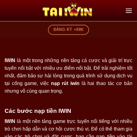
Skip
to
content
ĐĂNG KÝ +88K
IWIN
là một trong những nền tảng cá cược và giải trí trực
tuyến nổi bật với nhiều ưu điểm nổi bật. Để trải nghiệm tốt
nhất, đảm bảo sự hài lòng trong quá trình sử dụng dịch vụ
tại cổng game, việc
nạp rút iwin
là hai thao tác cơ bản
nhưng vô cùng quan trọng.
Các bước nạp tiền IWIN
IWIN
là một nền tảng game trực tuyến nổi tiếng với nhiều
trò chơi hấp dẫn và cơ hội cược thú vị. Để có thể tham gia
vào các trò chơi và đặt cược, bạn cần nạp tiền vào tài