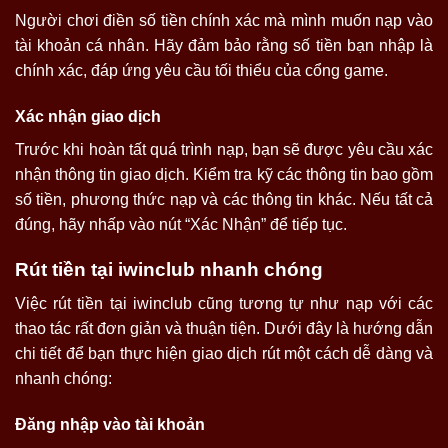
Người chơi điền số tiền chính xác mà mình muốn nạp vào
tài khoản cá nhân. Hãy đảm bảo rằng số tiền bạn nhập là
chính xác, đáp ứng yêu cầu tối thiểu của cổng game.
Xác nhận giao dịch
Trước khi hoàn tất quá trình nạp, bạn sẽ được yêu cầu xác
nhận thông tin giao dịch. Kiểm tra kỹ các thông tin bao gồm
số tiền, phương thức nạp và các thông tin khác. Nếu tất cả
đúng, hãy nhấp vào nút “Xác Nhận” để tiếp tục.
Rút tiền tại iwinclub nhanh chóng
Việc rút tiền tại iwinclub cũng tương tự như nạp với các
thao tác rất đơn giản và thuận tiện. Dưới đây là hướng dẫn
chi tiết để bạn thực hiện giao dịch rút một cách dễ dàng và
nhanh chóng:
Đăng nhập vào tài khoản