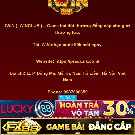
IWIN ( IWINCLUB ) – Game bài đổi thưởng đẳng cấp cho giới
thượng lưu.
Tải IWIN nhận code 50k mỗi ngày.
Website: https://praca.uk.com/
Địa chỉ: 11 P. Đồng Me, Mễ Trì, Nam Từ Liêm, Hà Nội, Việt
Nam
Phone: 0987000659
Tắt QC [X]
Email:
contact@praca.uk.com
Tags: #iwin, #iwinclub, #iwin_club, #tai_iwin