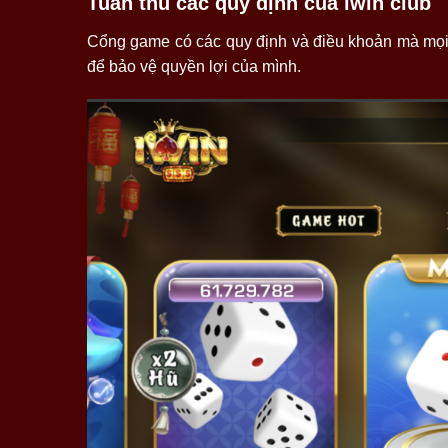
Tuân thủ các quy định của iwin club
Cổng game có các quy định và điều khoản mà mọi n
để bảo vệ quyền lợi của mình.