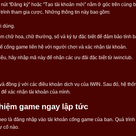
ào nút “Đăng ký” hoặc “Tạo tài khoản mới” nằm ở góc trên cùng
á trình tham gia cược. Những thông tin này bao gồm:
i dùng.
 chữ hoa, chữ thường, số và ký tự đặc biệt để đảm bảo tính b
ể cổng game liên hệ với người chơi và xác nhận tài khoản.
iệu, hãy nhập mã này để nhận các ưu đãi đặc biệt từ iwinclub.
 và đồng ý với các điều khoản dịch vụ của IWIN. Sau đó, hệ t
 để xác nhận tài khoản của mình.
ghiệm game ngay lập tức
 theo là đăng nhập vào tài khoản cổng game của bạn. Quá trì
ự cố nào.