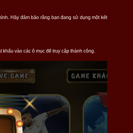
 mình. Hãy đảm bảo rằng bạn đang sử dụng một kết
t khẩu vào các ô mục để truy cập thành công.