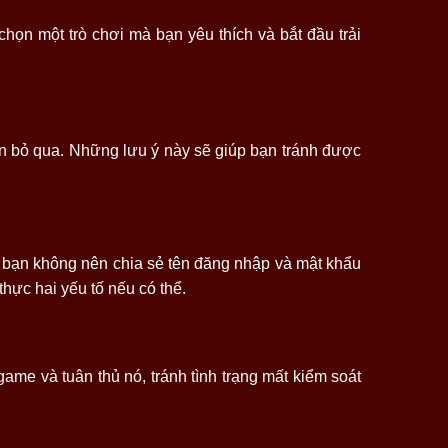
họn một trò chơi mà bạn yêu thích và bắt đầu trải
n bỏ qua. Những lưu ý này sẽ giúp bạn tránh được
n, bạn không nên chia sẻ tên đăng nhập và mật khẩu
hực hai yếu tố nếu có thể.
game và tuân thủ nó, tránh tình trạng mất kiểm soát