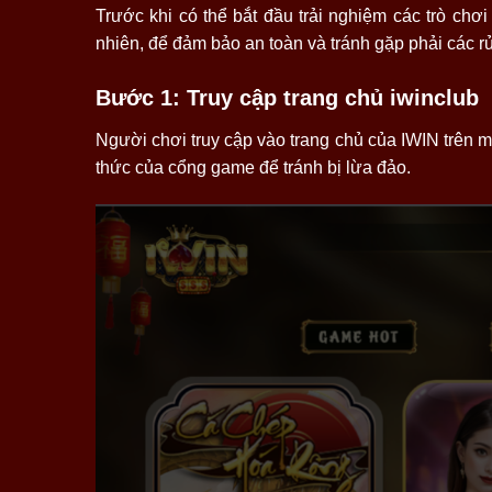
Trước khi có thể bắt đầu trải nghiệm các trò chơi
nhiên, để đảm bảo an toàn và tránh gặp phải các r
Bước 1: Truy cập trang chủ iwinclub
Người chơi truy cập vào trang chủ của IWIN trên m
thức của cổng game để tránh bị lừa đảo.