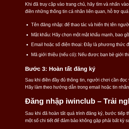
Khi đã truy cập vào trang chủ, hãy tìm và nhấn v
điền những thông tin cá nhân liên quan, hỗ trợ qu
Tên đăng nhập: để thao tác và hiển thị tên ngườ
Mật khẩu: Hãy chọn một mật khẩu mạnh, bao gồm
Email hoặc số điện thoại: Đây là phương thức đ
Mã giới thiệu (nếu có): Nếu được bạn bè giới th
Bước 3: Hoàn tất đăng ký
Sau khi điền đầy đủ thông tin, người chơi cần đọc
Hãy làm theo hướng dẫn trong email hoặc tin nhắn
Đăng nhập iwinclub – Trải n
Sau khi đã hoàn tất quá trình đăng ký, bước tiếp
một số chi tiết để đảm bảo không gặp phải bất kỳ s