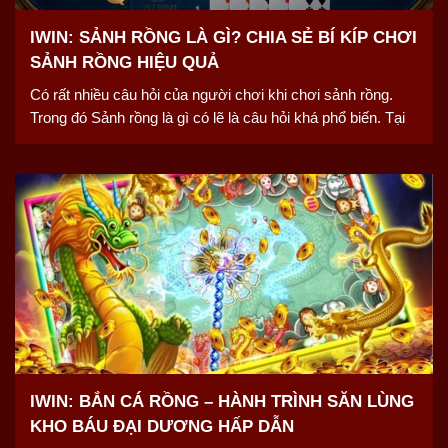
IWIN: SẢNH RỒNG LÀ GÌ? CHIA SẺ BÍ KÍP CHƠI
SẢNH RỒNG HIỆU QUẢ
Có rất nhiều câu hỏi của người chơi khi chơi sảnh rồng.
Trong đó Sảnh rồng là gì có lẽ là câu hỏi khá phổ biến. Tại
sao nên lưu ý một số vấn đề về sảnh rồng trong khi chơi
bài là câu hỏi của không ít người chơi. Dưới đây iwin
club đã tổng […]
IWIN: BẮN CÁ RỒNG – HÀNH TRÌNH SĂN LÙNG
KHO BÁU ĐẠI DƯƠNG HẤP DẪN