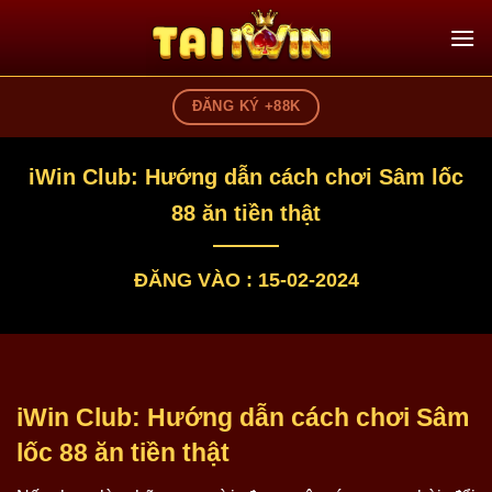
Skip
to
content
ĐĂNG KÝ +88K
iWin Club: Hướng dẫn cách chơi Sâm lốc
88 ăn tiền thật
ĐĂNG VÀO : 15-02-2024
iWin Club: Hướng dẫn cách chơi Sâm
lốc 88 ăn tiền thật