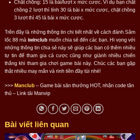
Chặt chồng: 15 lá bài/lượt x mức cược. Ví dụ bạn chặt
chồng 2 lượt thì tính 30 lá bài x mức cược, chặt chồng
3 lượt thì 45 lá bài x mức cược.
Trên đây là những thông tin chi tiết nhất về cách đánh Sâm
lốc 88 mà
iwinclub
muốn chia sẻ đến các bạn. Hi vọng với
những thông tin chia sẻ này sẽ giúp các bạn có thêm nhiều
tự tin để tham gia cá cược cũng như giành nhiều chiến
thắng khi tham gia chơi game bài này. Chúc các bạn gặp
thật nhiều may mắn và rinh tiền đầy túi nhé!
>>>
Manclub
– Game bài săn thưởng HOT, nhận code tân
thủ – Link tải Manvip
Bài viết liên quan