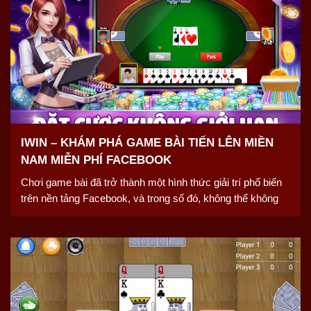
IWIN – KHÁM PHÁ GAME BÀI TIẾN LÊN MIỀN
NAM MIỄN PHÍ FACEBOOK
Chơi game bài đã trở thành một hình thức giải trí phổ biến
trên nền tảng Facebook, và trong số đó, không thể không
nhắc đến trò chơi hấp dẫn game bài tiến lên miền nam
facebook. Đây không chỉ là một sự kết hợp tuyệt vời giữa
giải đố tư duy và may mắn, […]