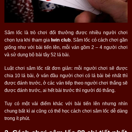
Sâm lốc là trò chơi đổi thưởng được nhiều người chơi
chọn lựa khi tham gia
Iwin club
. Sâm lốc có cách chơi gần
giống như với bài tiến lên, mỗi ván gồm 2 – 4 người chơi
và sử dụng bộ bài tây 52 lá bài.
Luật chơi sâm lốc rất đơn giản: mỗi người chơi sẽ được
chia 10 lá bài, ở ván đầu người chơi có lá bài bé nhất thì
được đánh trước, ở các ván tiếp theo người chơi thắng sẽ
được đánh trước, ai hết bài trước thì người đó thắng.
Tuy có một vài điểm khác với bài tiến lên nhưng nhìn
chung bất kì ai cũng có thể học cách chơi sâm lốc dễ dàng
trong ít phút.