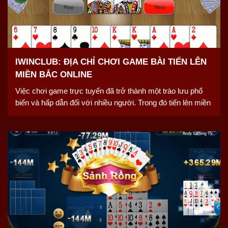
IWINCLUB: ĐỊA CHỈ CHƠI GAME BÀI TIẾN LÊN
MIỀN BẮC ONLINE
Việc chơi game trực tuyến đã trở thành một trào lưu phổ
biến và hấp dẫn đối với nhiều người. Trong đó tiến lên miền
Bắc là game bài luôn thu hút sự quan tâm của đông đảo
game thủ. Hiện nay người chơi có thể dễ dàng trải nghiệm
chơi game bài tiến lên […]