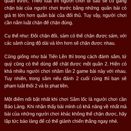
quân trước. Theo luật thì người chơi đi sau sẽ cố gắng
chặn bài của người chơi trước bằng những quân bài có
giá trị lớn hơn quân bài của đối thủ. Tuy vậy, người chơi
cần nắm luật chặn để chặn đúng.
Cụ thể như: Đôi chặn đôi, sám có thể chặn được sám, với
các sảnh cùng độ dài và lớn hơn sẽ chặn được nhau.
Cũng giống như bài Tiến Lên thì trong cách đánh sâm, tứ
quý cũng có thể dùng để chặt được một quân 2. Hiện có
khá nhiều người chơi nhầm lẫn 2 game bài này với nhau.
Tuy nhiên, trong sâm nếu đánh 2 cuối cùng thì bạn sẽ
phạm luật thối 2 và bị phạt tiền.
Một điểm nổi bật nhất khi chơi Sâm lốc là người chơi cần
Báo Làng. Khi nhận thấy bài mình có khả năng về nhất mà
bài của những người chơi khác không thể chặn được, hãy
lập tức báo làng để có thể giành chiến thắng ngay nhé.